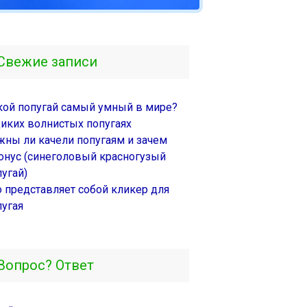
Свежие записи
кой попугай самый умный в мире?
диких волнистых попугаях
жны ли качели попугаям и зачем
онус (синеголовый красногузый
угай)
о представляет собой кликер для
пугая
Вопрос? Ответ