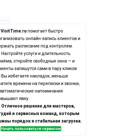
клама
✨
VisitTime.ru
помогает быстро
рганизовать онлайн-запись клиентов и
ержать расписание под контролем.
 Настройте услуги и длительность
риёма, откройте свободные окна — и
лиенты запишутся сами в пару кликов.
 Вы избегаете накладок, меньше
ратите времени на переписки и звонки,
 автоматические напоминания
овышают явку.

Отличное решение для мастеров,
тудий и сервисных команд, которым
ажны порядок и стабильная загрузка.
✅
Начать пользоваться сервисом