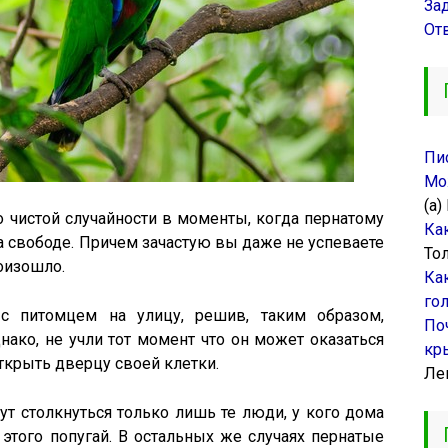
За
От
Пи
Мо
(а)
по чистой случайности в моменты, когда пернатому
Ка
на свободе. Причем зачастую вы даже не успеваете
То
роизошло.
Ка
го
с питомцем на улицу, решив, таким образом,
По
нако, не учли тот момент что он может оказаться
кр
крыть дверцу своей клетки.
Ле
ут столкнуться только лишь те люди, у кого дома
того попугай. В остальных же случаях пернатые