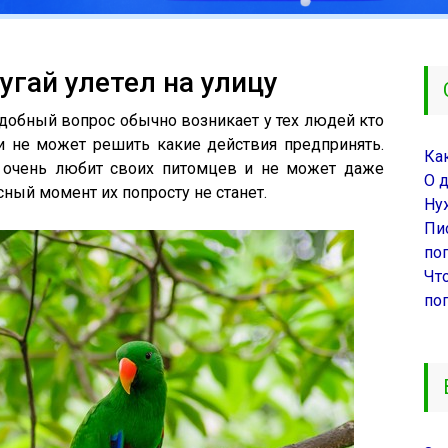
угай улетел на улицу
одобный вопрос обычно возникает у тех людей кто
и не может решить какие действия предпринять.
Ка
 очень любит своих питомцев и не может даже
О 
сный момент их попросту не станет.
Ну
Пи
поп
Чт
по