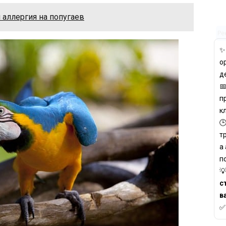
 аллергия на попугаев
Ре
о
д

п
к

т
а
п

с
в