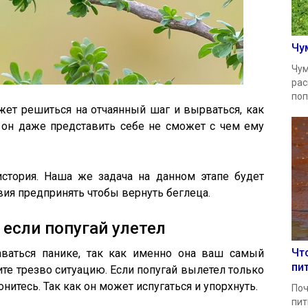
Чу
Чум
рас
поп
жет решиться на отчаянный шаг и вырваться, как
 он даже представить себе не сможет с чем ему
история. Наша же задача на данном этапе будет
твия предпринять чтобы вернуть беглеца.
 если попугай улетел
Чт
аваться панике, так как именно она ваш самый
пи
ите трезво ситуацию. Если попугай вылетел только
гонитесь. Так как он может испугаться и упорхнуть.
Поч
пит