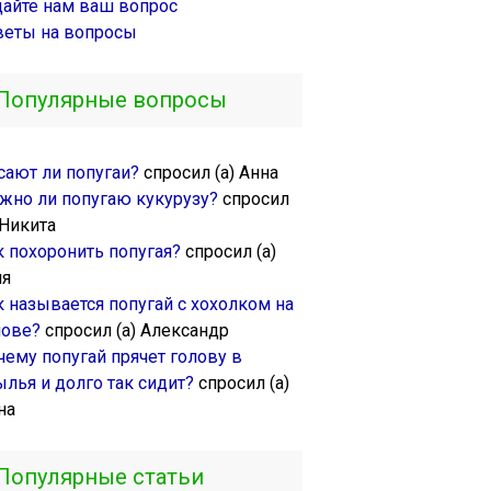
дайте нам ваш вопрос
веты на вопросы
Популярные вопросы
сают ли попугаи?
спросил (а) Анна
жно ли попугаю кукурузу?
спросил
 Никита
к похоронить попугая?
спросил (а)
ля
к называется попугай с хохолком на
лове?
спросил (а) Александр
чему попугай прячет голову в
ылья и долго так сидит?
спросил (а)
на
Популярные статьи