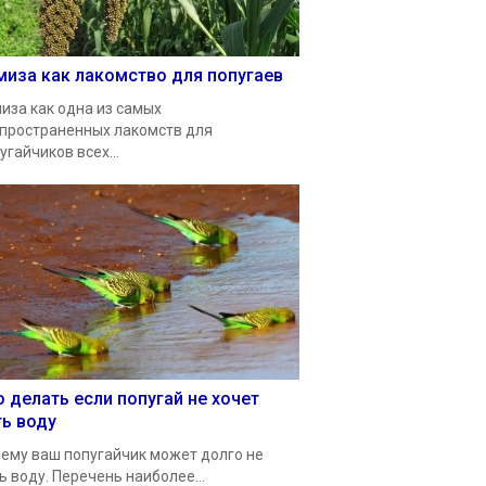
миза как лакомство для попугаев
иза как одна из самых
пространенных лакомств для
угайчиков всех...
о делать если попугай не хочет
ть воду
ему ваш попугайчик может долго не
ь воду. Перечень наиболее...