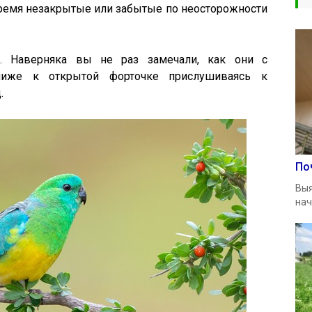
время незакрытые или забытые по неосторожности
. Наверняка вы не раз замечали, как они с
лиже к открытой форточке прислушиваясь к
.
По
Выя
нач