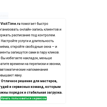
клама
✨
VisitTime.ru
помогает быстро
рганизовать онлайн-запись клиентов и
ержать расписание под контролем.
 Настройте услуги и длительность
риёма, откройте свободные окна — и
лиенты запишутся сами в пару кликов.
 Вы избегаете накладок, меньше
ратите времени на переписки и звонки,
 автоматические напоминания
овышают явку.

Отличное решение для мастеров,
тудий и сервисных команд, которым
ажны порядок и стабильная загрузка.
✅
Начать пользоваться сервисом