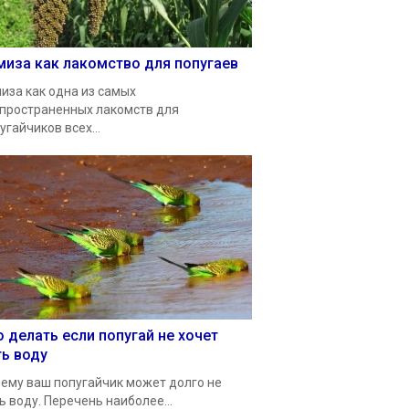
миза как лакомство для попугаев
иза как одна из самых
пространенных лакомств для
угайчиков всех...
о делать если попугай не хочет
ть воду
ему ваш попугайчик может долго не
ь воду. Перечень наиболее...