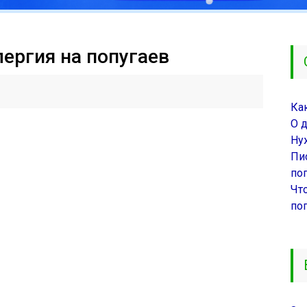
лергия на попугаев
Ка
О 
Ну
Пи
поп
Чт
по