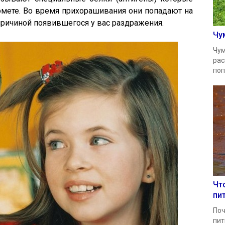
омете. Во время прихорашивания они попадают на
 причиной появившегося у вас раздражения.
Чу
Чум
рас
поп
Чт
пи
Поч
пит