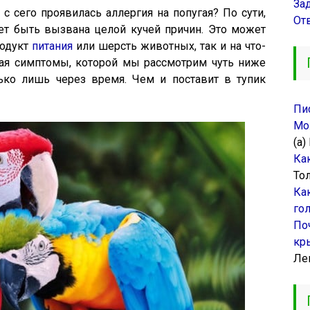
За
и с сего проявилась аллергия на попугая? По сути,
От
ет быть вызвана целой кучей причин. Это может
родукт
питания
или шерсть животных, так и на что-
гая симптомы, которой мы рассмотрим чуть ниже
лько лишь через время. Чем и поставит в тупик
Пи
Мо
(а)
Ка
То
Ка
го
По
кр
Ле