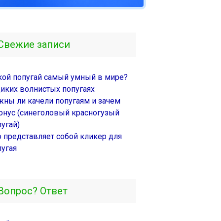
Свежие записи
кой попугай самый умный в мире?
диких волнистых попугаях
жны ли качели попугаям и зачем
онус (синеголовый красногузый
угай)
о представляет собой кликер для
пугая
Вопрос? Ответ