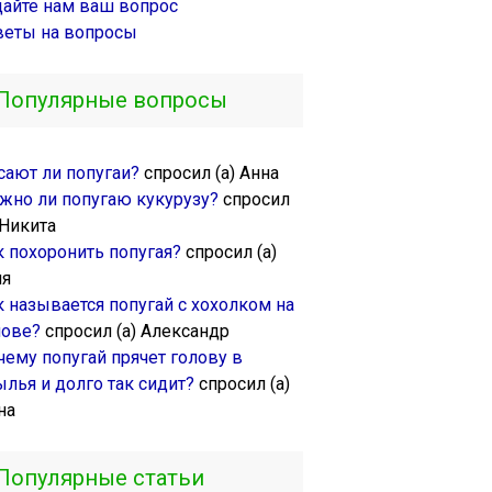
дайте нам ваш вопрос
веты на вопросы
Популярные вопросы
сают ли попугаи?
спросил (а) Анна
жно ли попугаю кукурузу?
спросил
 Никита
к похоронить попугая?
спросил (а)
ля
к называется попугай с хохолком на
лове?
спросил (а) Александр
чему попугай прячет голову в
ылья и долго так сидит?
спросил (а)
на
Популярные статьи