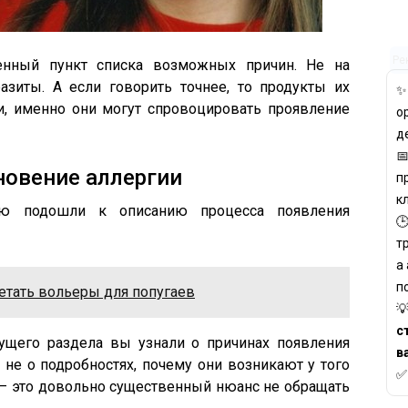
Ре
енный пункт списка возможных причин. Не на
азиты. А если говорить точнее, то продукты их
ти, именно они могут спровоцировать проявление
о
д

новение аллергии
п
к
ю подошли к описанию процесса появления

т
а
п
етать вольеры для попугаев

с
ущего раздела вы узнали о причинах появления
в
 не о подробностях, почему они возникают у того
 — это довольно существенный нюанс не обращать