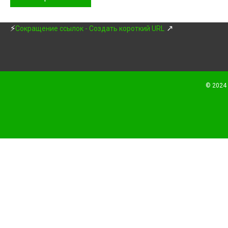
⚡
↗
Сокращение ссылок - Создать короткий URL
© 2024