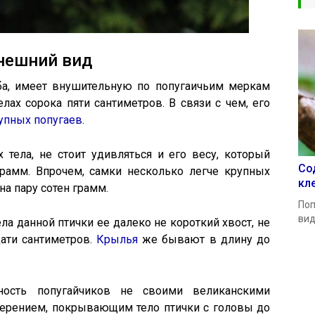
нешний вид
ба, имеет внушительную по попугаичьим меркам
ах сорока пяти сантиметров. В связи с чем, его
упных попугаев
.
 тела, не стоит удивляться и его весу, который
Со
рамм. Впрочем, самки несколько легче крупных
кл
на пару сотен грамм.
Поп
вид
ела данной птички ее далеко не короткий хвост, не
ати сантиметров.
Крылья
же бывают в длину до
дность попугайчиков не своими великанскими
перением, покрывающим тело птички с головы до