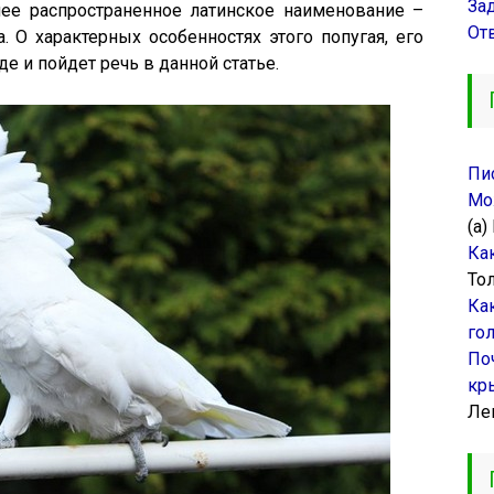
За
ее распространенное латинское наименование –
От
а. О характерных особенностях этого попугая, его
 и пойдет речь в данной статье.
Пи
Мо
(а)
Ка
То
Ка
го
По
кр
Ле