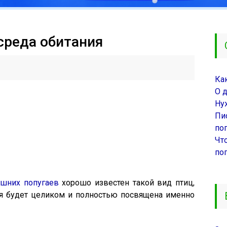
среда обитания
Ка
О 
Ну
Пи
поп
Чт
по
шних попугаев
хорошо известен такой вид птиц,
ья будет целиком и полностью посвящена именно