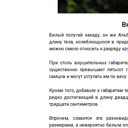
В
Белый попугай какаду, он же Аль
длину тела, колеблющуюся в придел
можно смело относить к разряду
кр
При столь внушительных габаритах
существенно превышает пятьсот г
самцов и могут уступать им по весу 
Кроме того, добавьте к габаритам т
редко достигающий в длину двадц
тридцати сантиметров.
Впрочем, славится эта разнови
размерами, а невероятно белым о