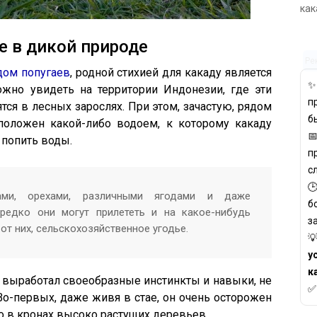
как
е в дикой природе
Ре
дом попугаев
, родной стихией для какаду является
ожно увидеть на территории Индонезии, где эти
п
тся в лесных зарослях. При этом, зачастую, рядом
б
положен какой-либо водоем, к которому какаду

 попить воды.
п
с

ами, орехами, различными ягодами и даже
б
редко они могут прилететь и на какое-нибудь
з
т них, сельскохозяйственное угодье.

у
к
а выработал своеобразные инстинкты и навыки, не
о-первых, даже живя в стае, он очень осторожен
о в кронах высоко растущих деревьев.