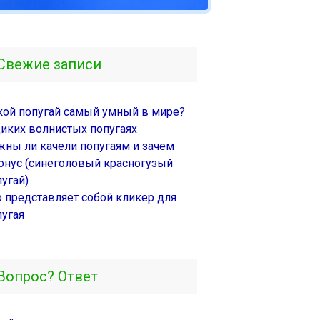
Свежие записи
кой попугай самый умный в мире?
диких волнистых попугаях
жны ли качели попугаям и зачем
онус (синеголовый красногузый
угай)
о представляет собой кликер для
пугая
Вопрос? Ответ