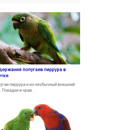
держания попугаев пиррура в
етке
угаи пиррура и их необычный внешний
. Повадки и нрав...