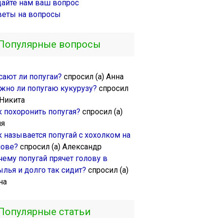
дайте нам ваш вопрос
веты на вопросы
Популярные вопросы
сают ли попугаи?
спросил (а) Анна
жно ли попугаю кукурузу?
спросил
 Никита
к похоронить попугая?
спросил (а)
ля
к называется попугай с хохолком на
лове?
спросил (а) Александр
чему попугай прячет голову в
ылья и долго так сидит?
спросил (а)
на
Популярные статьи