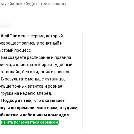
аду. Сколько будет стоить какаду...
клама
✨
VisitTime.ru
— сервис, который
ревращает запись в понятный и
ыстрый процесс.
 Вы создаёте расписание и правила
риёма, а клиенты выбирают удобный
лот онлайн, без ожидания и звонков.
 В результате меньше путаницы,
ольше точных визитов и ровная
агрузка на неделю вперёд.

Подходит тем, кто оказывает
слуги по времени: мастерам, студиям,
абинетам и небольшим командам.
✅
Начать пользоваться сервисом