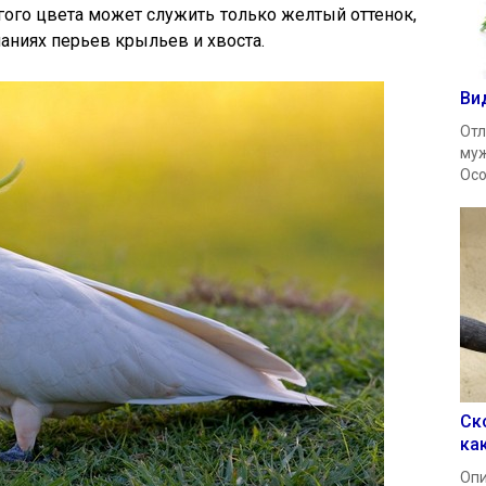
гого цвета может служить только желтый оттенок,
аниях перьев крыльев и хвоста.
Ви
Отл
муж
Осо
Ск
ка
Опи