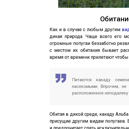
Обитани
Как и в случае с любым другим
ви
дикая природа. Чаще всего его м
огромные попугаи беззаботно резвя
с местом их обитания бывает рас
время от времени прилетают чтобы
Питаются какаду семен
насекомыми. Впрочем, не 
расположенное неподалеку о
Обитая в дикой среде, какаду Альб
присущие другим видам попугаев. В
и предпочитает спать исключительн