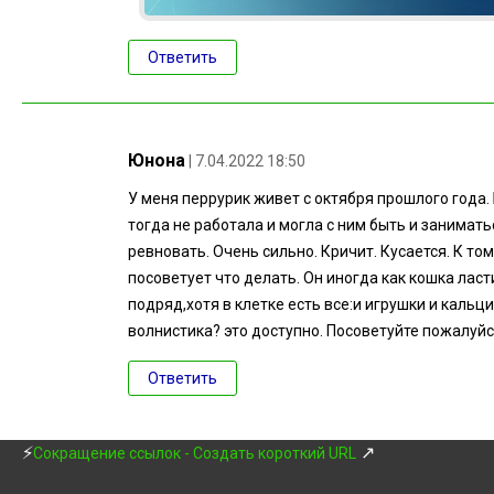
Ответить
Юнона
| 7.04.2022 18:50
У меня перрурик живет с октября прошлого года. 
тогда не работала и могла с ним быть и занимать
ревновать. Очень сильно. Кричит. Кусается. К т
посоветует что делать. Он иногда как кошка ласт
подряд,хотя в клетке есть все:и игрушки и каль
волнистика? это доступно. Посоветуйте пожалуйс
Ответить
⚡
↗
Сокращение ссылок - Создать короткий URL