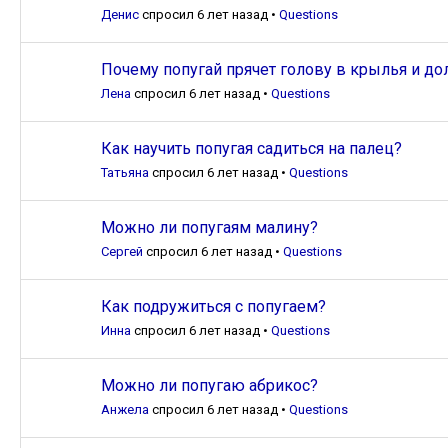
Денис
спросил 6 лет назад
•
Questions
Почему попугай прячет голову в крылья и дол
Лена
спросил 6 лет назад
•
Questions
Как научить попугая садиться на палец?
Татьяна
спросил 6 лет назад
•
Questions
Можно ли попугаям малину?
Сергей
спросил 6 лет назад
•
Questions
Как подружиться с попугаем?
Инна
спросил 6 лет назад
•
Questions
Можно ли попугаю абрикос?
Анжела
спросил 6 лет назад
•
Questions