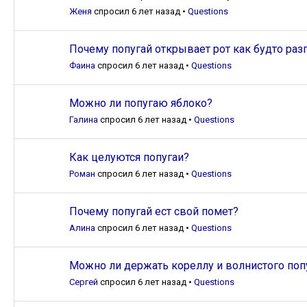
Женя
спросил 6 лет назад
•
Questions
Почему попугай открывает рот как будто раз
Фаина
спросил 6 лет назад
•
Questions
Можно ли попугаю яблоко?
Галина
спросил 6 лет назад
•
Questions
Как целуются попугаи?
Роман
спросил 6 лет назад
•
Questions
Почему попугай ест свой помет?
Алина
спросил 6 лет назад
•
Questions
Можно ли держать кореллу и волнистого попу
Сергей
спросил 6 лет назад
•
Questions