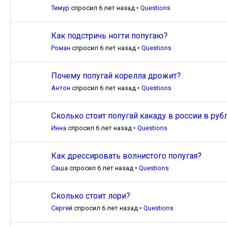
Тимур
спросил 6 лет назад
•
Questions
Как подстричь ногти попугаю?
Роман
спросил 6 лет назад
•
Questions
Почему попугай корелла дрожит?
Антон
спросил 6 лет назад
•
Questions
Сколько стоит попугай какаду в россии в руб
Инна
спросил 6 лет назад
•
Questions
Как дрессировать волнистого попугая?
Саша
спросил 6 лет назад
•
Questions
Сколько стоит лори?
Сергей
спросил 6 лет назад
•
Questions