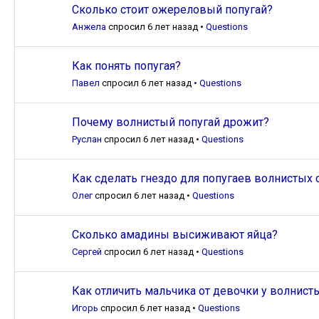
Сколько стоит ожереловый попугай?
Анжела
спросил 6 лет назад
•
Questions
Как понять попугая?
Павел
спросил 6 лет назад
•
Questions
Почему волнистый попугай дрожит?
Руслан
спросил 6 лет назад
•
Questions
Как сделать гнездо для попугаев волнистых
Олег
спросил 6 лет назад
•
Questions
Сколько амадины высиживают яйца?
Сергей
спросил 6 лет назад
•
Questions
Как отличить мальчика от девочки у волнист
Игорь
спросил 6 лет назад
•
Questions