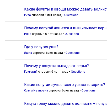
Какие фрукты и овощи можно давать волнис
Рита
спросил 6 лет назад
•
Questions
Почему попугай чешется и выщипывает перь
Инна
спросил 6 лет назад
•
Questions
Где у попугая уши?
Яшка
спросил 6 лет назад
•
Questions
Почему у попугая выпадают перья?
Григорий
спросил 6 лет назад
•
Questions
Какие попугаи лучше всего учатся говорить?
Ольга Ивановна
спросил 6 лет назад
•
Questions
Какую траву можно давать волнистым попуг