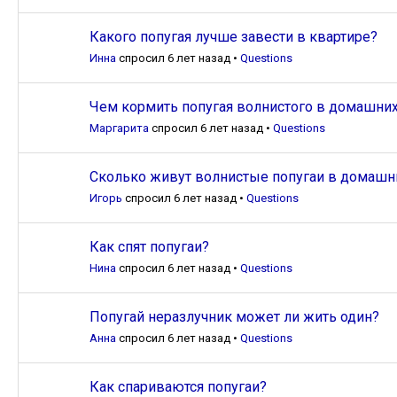
Какого попугая лучше завести в квартире?
Инна
спросил 6 лет назад
•
Questions
Чем кормить попугая волнистого в домашних
Маргарита
спросил 6 лет назад
•
Questions
Cколько живут волнистые попугаи в домашни
Игорь
спросил 6 лет назад
•
Questions
Как спят попугаи?
Нина
спросил 6 лет назад
•
Questions
Попугай неразлучник может ли жить один?
Анна
спросил 6 лет назад
•
Questions
Как спариваются попугаи?