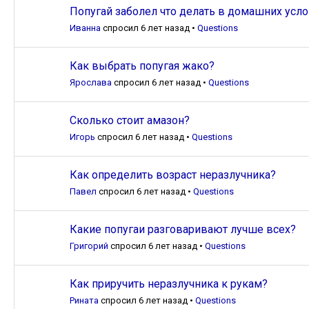
Попугай заболел что делать в домашних усл
Иванна
спросил 6 лет назад
•
Questions
Как выбрать попугая жако?
Ярослава
спросил 6 лет назад
•
Questions
Сколько стоит амазон?
Игорь
спросил 6 лет назад
•
Questions
Как определить возраст неразлучника?
Павел
спросил 6 лет назад
•
Questions
Какие попугаи разговаривают лучше всех?
Григорий
спросил 6 лет назад
•
Questions
Как приручить неразлучника к рукам?
Рината
спросил 6 лет назад
•
Questions