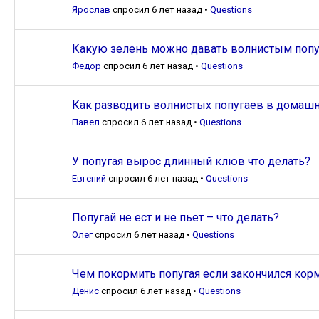
Ярослав
спросил 6 лет назад
•
Questions
Какую зелень можно давать волнистым поп
Федор
спросил 6 лет назад
•
Questions
Как разводить волнистых попугаев в домашн
Павел
спросил 6 лет назад
•
Questions
У попугая вырос длинный клюв что делать?
Евгений
спросил 6 лет назад
•
Questions
Попугай не ест и не пьет – что делать?
Олег
спросил 6 лет назад
•
Questions
Чем покормить попугая если закончился кор
Денис
спросил 6 лет назад
•
Questions