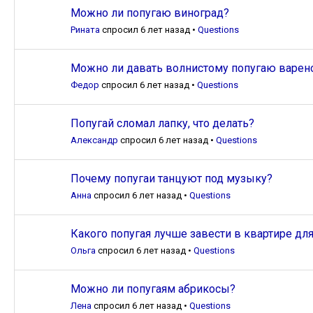
Можно ли попугаю виноград?
Рината
спросил 6 лет назад
•
Questions
Можно ли давать волнистому попугаю варен
Федор
спросил 6 лет назад
•
Questions
Попугай сломал лапку, что делать?
Александр
спросил 6 лет назад
•
Questions
Почему попугаи танцуют под музыку?
Анна
спросил 6 лет назад
•
Questions
Какого попугая лучше завести в квартире дл
Ольга
спросил 6 лет назад
•
Questions
Можно ли попугаям абрикосы?
Лена
спросил 6 лет назад
•
Questions