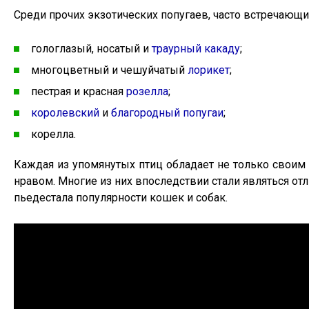
Среди прочих экзотических попугаев, часто встречающи
гологлазый, носатый и
траурный какаду
;
многоцветный и чешуйчатый
лорикет
;
пестрая и красная
розелла
;
королевский
и
благородный попугаи
;
корелла.
Каждая из упомянутых птиц обладает не только свои
нравом. Многие из них впоследствии стали являться о
пьедестала популярности кошек и собак.