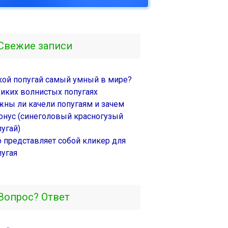
Свежие записи
кой попугай самый умный в мире?
диких волнистых попугаях
жны ли качели попугаям и зачем
онус (синеголовый красногузый
угай)
о представляет собой кликер для
пугая
Вопрос? Ответ