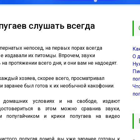
пугаев слушать всегда
пернатых непосед, на первых порах всегда
Ка
е издавали их питомцы. Впрочем, звуки
О 
на протяжении всего дня, и они вам не надоедят.
Ну
Пи
аждый хозяев, скорее всего, просматривал
поп
 заранее был готов к их необычной какофонии.
Чт
по
в домашних условиях и на свободе, издают
достовериться в этом можно сравнив звуки,
 попугайчиком и крики попугаев на видео
нистого попугая домой, вы уже заранее готовы к