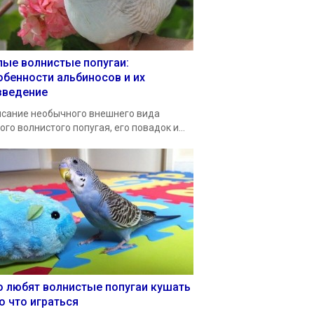
лые волнистые попугаи:
обенности альбиносов и их
зведение
сание необычного внешнего вида
ого волнистого попугая, его повадок и...
о любят волнистые попугаи кушать
о что играться