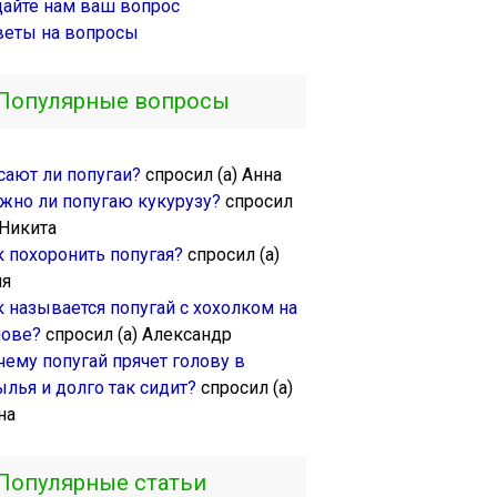
дайте нам ваш вопрос
веты на вопросы
Популярные вопросы
сают ли попугаи?
спросил (а) Анна
жно ли попугаю кукурузу?
спросил
 Никита
к похоронить попугая?
спросил (а)
ля
к называется попугай с хохолком на
лове?
спросил (а) Александр
чему попугай прячет голову в
ылья и долго так сидит?
спросил (а)
на
Популярные статьи