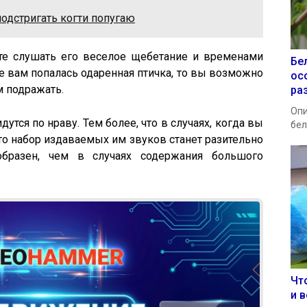
одстригать когти попугаю
ете слушать его веселое щебетание и временами
Бе
е вам попалась одаренная птичка, то вы возможно
ос
м подражать.
ра
Опи
утся по нраву. Тем более, что в случаях, когда вы
бел
 то набор издаваемых им звуков станет разительно
образен, чем в случаях содержания большого
Чт
и в