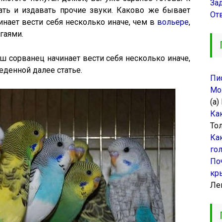
За
чать и издавать прочие звуки. Каково же бывает
От
инает вести себя несколько иначе, чем в
вольере
,
гаями.
 сорванец начинает вести себя несколько иначе,
еденной далее статье.
Пи
Мо
(а)
Ка
То
Ка
го
По
кр
Ле