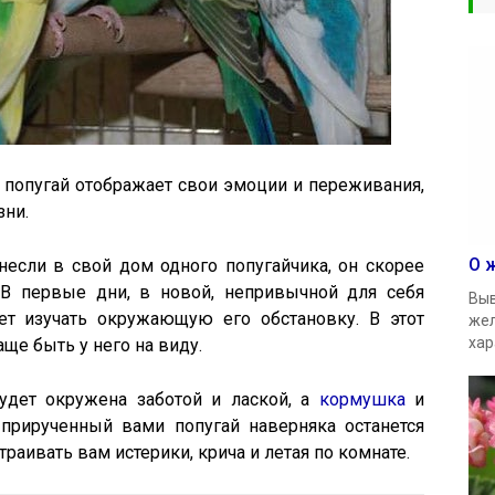
, попугай отображает свои эмоции и переживания,
зни.
О 
несли в свой дом одного попугайчика, он скорее
 В первые дни, в новой, непривычной для себя
Выв
нет изучать окружающую его обстановку. В этот
жел
хар
аще быть у него на виду.
удет окружена заботой и лаской, а
кормушка
и
прирученный вами попугай наверняка останется
траивать вам истерики, крича и летая по комнате.