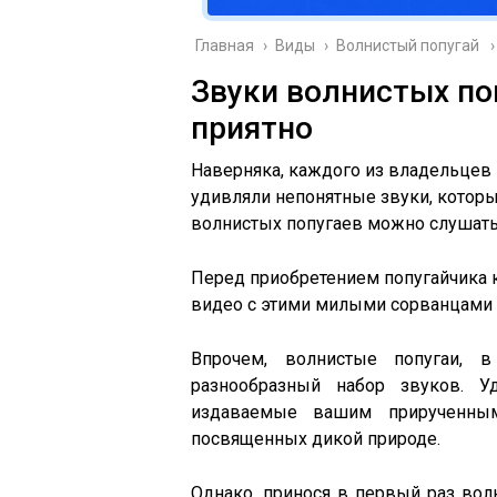
Главная
›
Виды
›
Волнистый попугай
Звуки волнистых по
приятно
Наверняка, каждого из владельцев 
удивляли непонятные звуки, которы
волнистых попугаев можно слушать 
Перед приобретением попугайчика к
видео с этими милыми сорванцами и
Впрочем, волнистые попугаи, 
разнообразный набор звуков. У
издаваемые вашим прирученным
посвященных дикой природе.
Однако, принося в первый раз вол