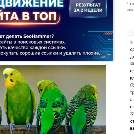
Что
как
Ре
о
Реклама
д

п
к

т
а
п

с
в