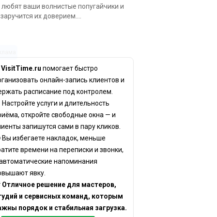
 любят ваши волнистые попугайчики и
 заручится их доверием....
клама
✨
VisitTime.ru
помогает быстро
рганизовать онлайн-запись клиентов и
ержать расписание под контролем.
 Настройте услуги и длительность
риёма, откройте свободные окна — и
лиенты запишутся сами в пару кликов.
 Вы избегаете накладок, меньше
ратите времени на переписки и звонки,
 автоматические напоминания
овышают явку.

Отличное решение для мастеров,
тудий и сервисных команд, которым
ажны порядок и стабильная загрузка.