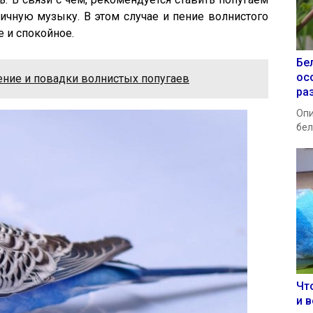
ичную музыку. В этом случае и пение волнистого
е и спокойное.
Бе
ос
ние и повадки волнистых попугаев
ра
Опи
бел
Чт
и в