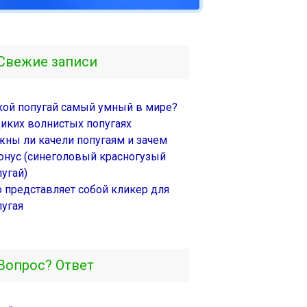
Свежие записи
кой попугай самый умный в мире?
диких волнистых попугаях
жны ли качели попугаям и зачем
онус (синеголовый красногузый
угай)
о представляет собой кликер для
пугая
Вопрос? Ответ