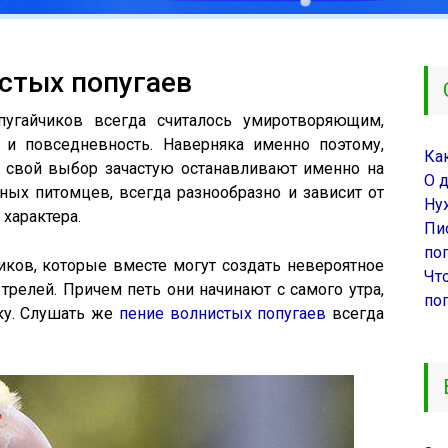
истых попугаев
угайчиков всегда считалось умиротворяющим,
 и повседневность. Наверняка именно поэтому,
Ка
 свой выбор зачастую останавливают именно на
О 
ных питомцев, всегда разнообразно и зависит от
Ну
характера.
Пи
поп
иков, которые вместе могут создать невероятное
Чт
трелей. Причем петь они начинают с самого утра,
по
тку. Слушать же
пение волнистых попугаев
всегда