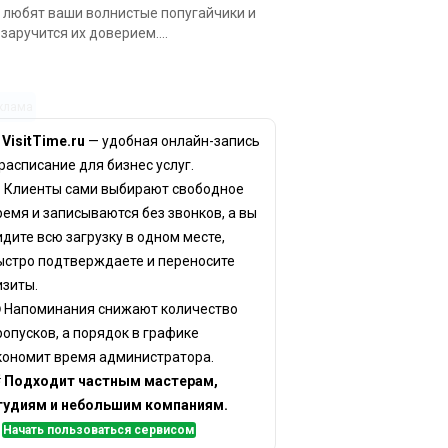
 любят ваши волнистые попугайчики и
 заручится их доверием....
клама
✨
VisitTime.ru
— удобная онлайн-запись
 расписание для бизнес услуг.
 Клиенты сами выбирают свободное
ремя и записываются без звонков, а вы
идите всю загрузку в одном месте,
ыстро подтверждаете и переносите
изиты.
 Напоминания снижают количество
ропусков, а порядок в графике
кономит время администратора.

Подходит частным мастерам,
тудиям и небольшим компаниям.
✅
Начать пользоваться сервисом