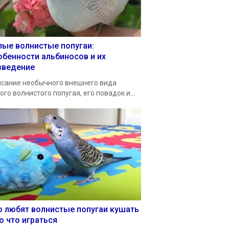
лые волнистые попугаи:
обенности альбиносов и их
зведение
сание необычного внешнего вида
ого волнистого попугая, его повадок и...
о любят волнистые попугаи кушать
о что играться