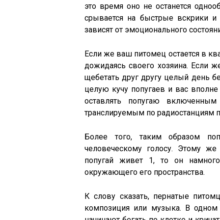
это время оно не останется однооб
срывается на быстрые вскрики и
зависят от эмоционального состоян
Если же ваш питомец остается в квар
дожидаясь своего хозяина. Если же
щебетать друг другу целый день бе
целую кучу попугаев и вас вполне 
оставлять попугаю включенным
транслируемым по радиостанциям п
Более того, таким образом поп
человеческому голосу. Этому же 
попугай живет 1, то он намног
окружающего его пространства.
К слову сказать, пернатые пито
композиция или музыка. В одном 
начинают бегать по клетке и кричат