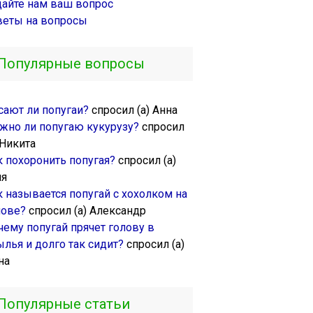
дайте нам ваш вопрос
веты на вопросы
Популярные вопросы
сают ли попугаи?
спросил (а) Анна
жно ли попугаю кукурузу?
спросил
 Никита
к похоронить попугая?
спросил (а)
ля
к называется попугай с хохолком на
лове?
спросил (а) Александр
чему попугай прячет голову в
ылья и долго так сидит?
спросил (а)
на
Популярные статьи