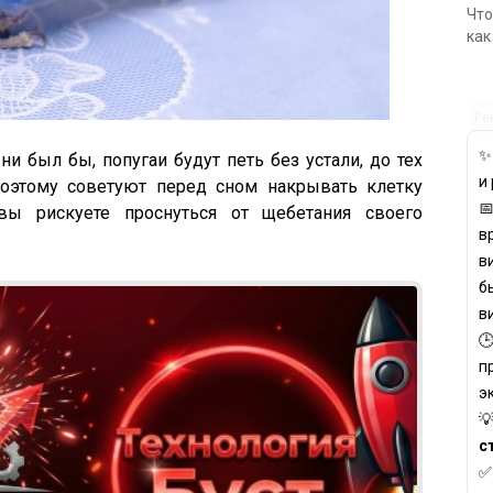
Что
как
Ре
ни был бы, попугаи будут петь без устали, до тех
и
поэтому советуют перед сном накрывать клетку

вы рискуете проснуться от щебетания своего
в
в
б
в

п
э

с