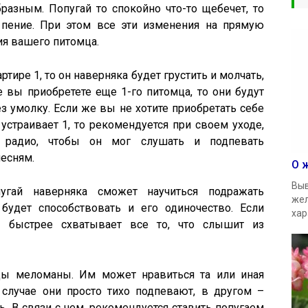
разным. Попугай то спокойно что-то щебечет, то
 пение. При этом все эти изменения на прямую
ия вашего питомца.
тире 1, то он наверняка будет грустить и молчать,
 вы приобретете еще 1-го питомца, то они будут
з умолку. Если же вы не хотите приобретать себе
устраивает 1, то рекомендуется при своем уходе,
 радио, чтобы он мог слушать и подпевать
есням.
О 
Выв
угай наверняка сможет научиться подражать
жел
будет способствовать и его одиночество. Если
хар
о быстрее схватывает все то, что слышит из
мцы меломаны. Им может нравиться та или иная
случае они просто тихо подпевают, в другом –
ь. В связи с чем, рекомендуется ставить попугаем