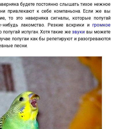
аверняка будете постоянно слышать тихое нежное
они привлекают к себе компаньона. Если же вы
ие, то это наверняка сигналы, которые попугай
е-нибудь лакомство. Резкие вскрики и
громкое
то попугай испуган. Хотя такие же
звуки
вы можете
случае попугаи как бы репетируют и разогреваются
евные песни.