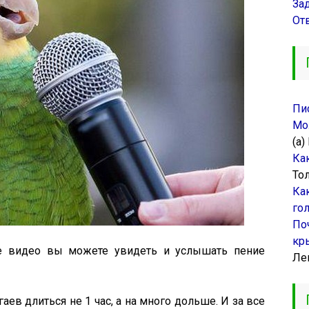
За
От
Пи
Мо
(а)
Ка
То
Ка
го
По
кр
те видео вы можете увидеть и услышать пение
Ле
аев длиться не 1 час, а на много дольше. И за все