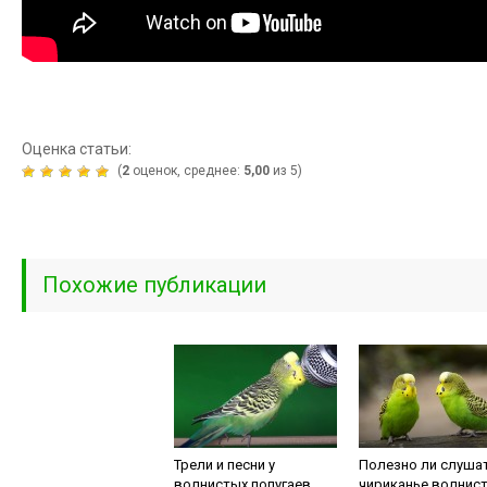
Оценка статьи:
(
2
оценок, среднее:
5,00
из 5)
Похожие публикации
Трели и песни у
Полезно ли слуша
волнистых попугаев
чириканье волнис