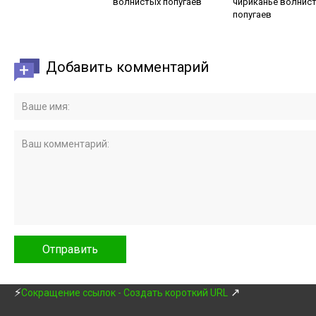
волнистых попугаев
чириканье волнис
попугаев
Добавить комментарий
⚡
↗
Сокращение ссылок - Создать короткий URL