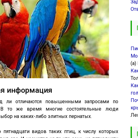
За
От
Пи
Мо
(а)
Ка
То
Ка
я информация
го
По
яд ли отличаются повышенными запросами по
кр
В то же время многие состоятельные люди
Ле
ыбор на каких-либо элитных пернатых.
 пятнадцати видов таких птиц, к числу которых