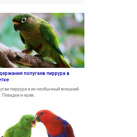
держания попугаев пиррура в
етке
угаи пиррура и их необычный внешний
. Повадки и нрав...