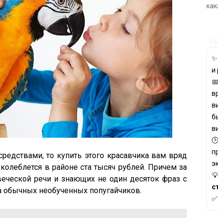
как
Ре
и

в
в
б
в

п
средствами, то купить этого красавчика вам вряд
э
 колеблется в районе ста тысяч рублей. Причем за

еческой речи и знающих не один десяток фраз с
с
а обычных необученных попугайчиков.