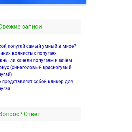
Свежие записи
кой попугай самый умный в мире?
диких волнистых попугаях
жны ли качели попугаям и зачем
онус (синеголовый красногузый
угай)
о представляет собой кликер для
пугая
Вопрос? Ответ