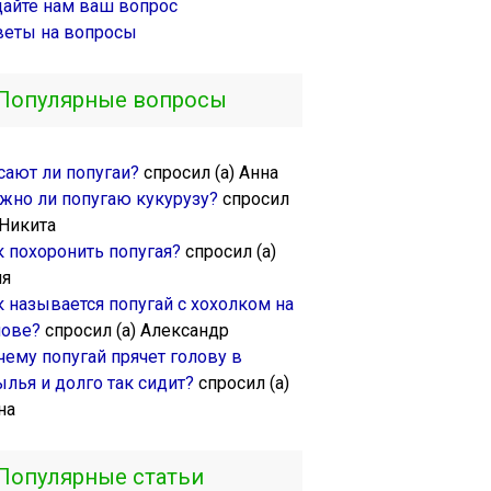
дайте нам ваш вопрос
веты на вопросы
Популярные вопросы
сают ли попугаи?
спросил (а) Анна
жно ли попугаю кукурузу?
спросил
 Никита
к похоронить попугая?
спросил (а)
ля
к называется попугай с хохолком на
лове?
спросил (а) Александр
чему попугай прячет голову в
ылья и долго так сидит?
спросил (а)
на
Популярные статьи