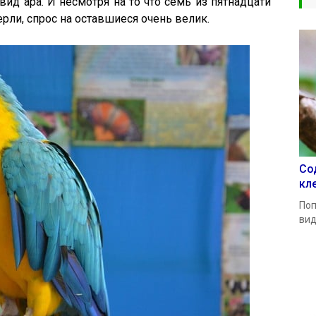
вид ара. И несмотря на то что семь из пятнадцати
ли, спрос на оставшиеся очень велик.
Со
кл
Поп
вид