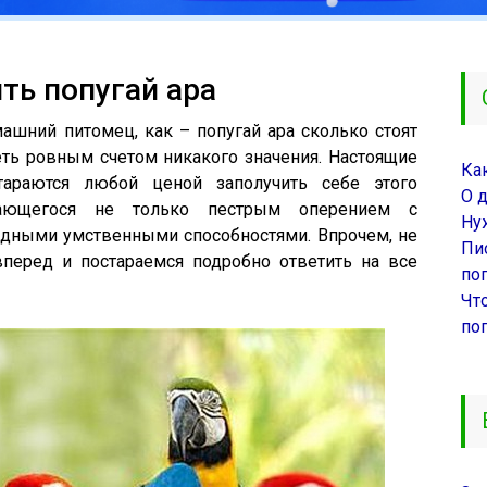
ть попугай ара
ашний питомец, как – попугай ара сколько стоят
еть ровным счетом никакого значения. Настоящие
Ка
тараются любой ценой заполучить себе этого
О 
ичающегося не только пестрым оперением с
Ну
ядными умственными способностями. Впрочем, не
Пи
перед и постараемся подробно ответить на все
поп
Чт
по