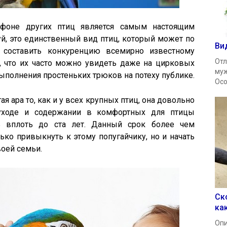
оне других птиц является самым настоящим
уй, это единственный вид птиц, который может по
Ви
 составить конкуренцию всемирно известному
Отл
, что их часто можно увидеть даже на цирковых
муж
выполнения простеньких трюков на потеху публике.
Осо
я ара то, как и у всех крупных птиц, она довольно
уходе и содержании в комфортных для птицы
ь вплоть до ста лет. Данный срок более чем
лько привыкнуть к этому попугайчику, но и начать
оей семьи.
Ск
ка
Опи