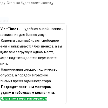
аду. Сколько будет стоить какаду...
клама
✨
VisitTime.ru
— удобная онлайн-запись
 расписание для бизнес услуг.
 Клиенты сами выбирают свободное
ремя и записываются без звонков, а вы
идите всю загрузку в одном месте,
ыстро подтверждаете и переносите
изиты.
 Напоминания снижают количество
ропусков, а порядок в графике
кономит время администратора.

Подходит частным мастерам,
тудиям и небольшим компаниям.
✅
Начать пользоваться сервисом