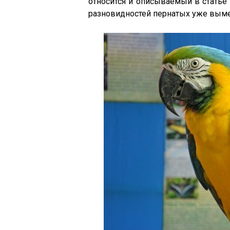
относится и описываемый в статье 
разновидностей пернатых уже вымер