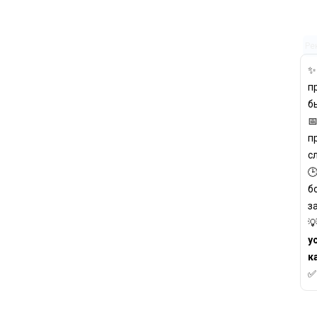
Ре
п
б

п
с

б
з

у
к