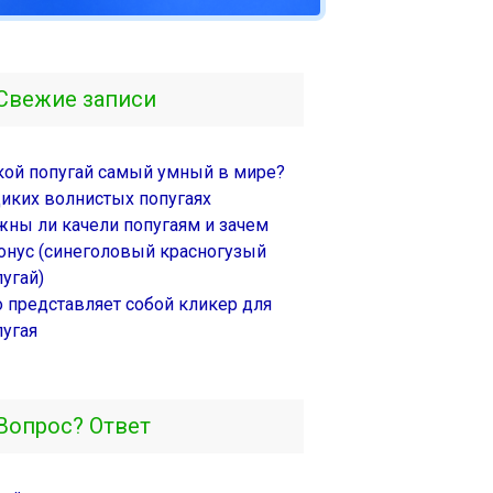
Свежие записи
кой попугай самый умный в мире?
диких волнистых попугаях
жны ли качели попугаям и зачем
онус (синеголовый красногузый
угай)
о представляет собой кликер для
пугая
Вопрос? Ответ