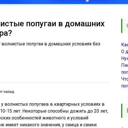
истые попугаи в домашних
ра?
 волнистые попугаи в домашних условиях без
Ка
О 
Ну
Пи
поп
Чт
по
ет назад
у волнистых попугаев в квартирных условиях в
10-15 лет. Некоторые способны дожить до 20 лет,
еских особенностей животного и условий
не имеет никакого значения, у самца и самки