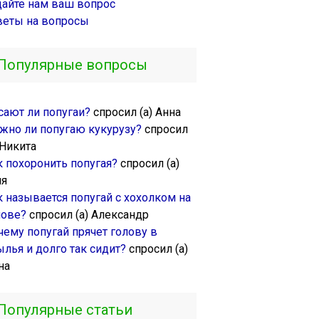
дайте нам ваш вопрос
веты на вопросы
Популярные вопросы
сают ли попугаи?
спросил (а) Анна
жно ли попугаю кукурузу?
спросил
 Никита
к похоронить попугая?
спросил (а)
ля
к называется попугай с хохолком на
лове?
спросил (а) Александр
чему попугай прячет голову в
ылья и долго так сидит?
спросил (а)
на
Популярные статьи