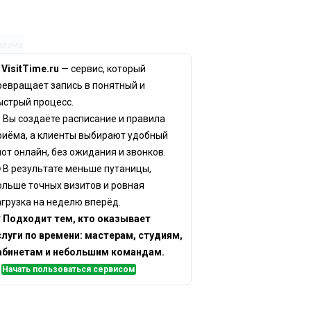
клама
✨
VisitTime.ru
— сервис, который
ревращает запись в понятный и
ыстрый процесс.
 Вы создаёте расписание и правила
риёма, а клиенты выбирают удобный
лот онлайн, без ожидания и звонков.
 В результате меньше путаницы,
ольше точных визитов и ровная
агрузка на неделю вперёд.

Подходит тем, кто оказывает
слуги по времени: мастерам, студиям,
абинетам и небольшим командам.
✅
Начать пользоваться сервисом