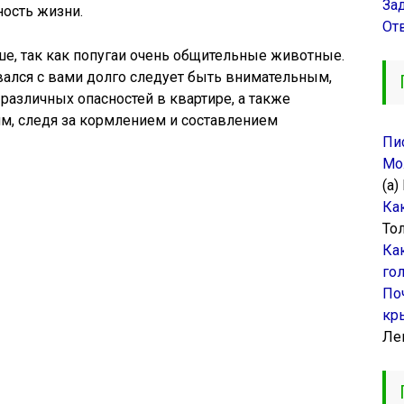
За
ость жизни.
От
ше, так как попугаи очень общительные животные.
вался с вами долго следует быть внимательным,
 различных опасностей в квартире, а также
им, следя за кормлением и составлением
Пи
Мо
(а)
Ка
То
Ка
го
По
кр
Ле