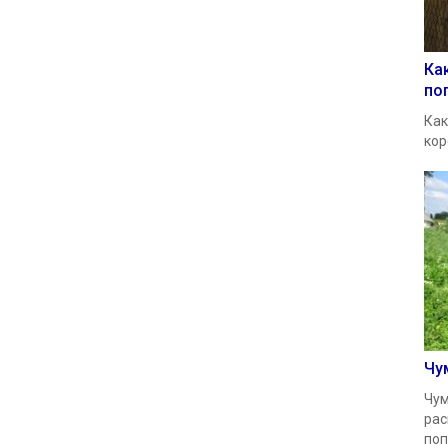
Ка
по
Как
кор
Чу
Чум
рас
поп