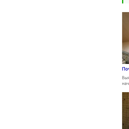
По
Выя
нач