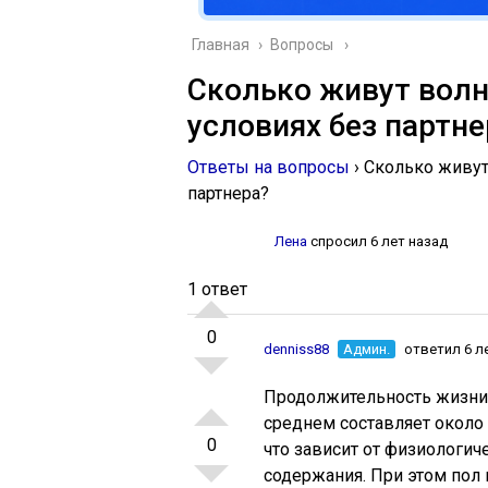
Главная
›
Вопросы
Сколько живут волн
условиях без партне
Ответы на вопросы
›
Сколько живут
партнера?
Лена
спросил 6 лет назад
1 ответ
0
denniss88
Админ.
ответил 6 л
Продолжительность жизни 
среднем составляет около 
0
что зависит от физиологич
содержания. При этом пол 